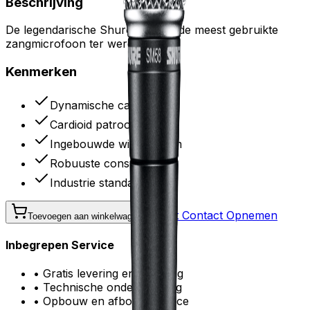
Beschrijving
De legendarische Shure SM58 - de meest gebruikte
zangmicrofoon ter wereld.
Kenmerken
Dynamische capsule
Cardioid patroon
Ingebouwde windscherm
Robuuste constructie
Industrie standaard
Direct Contact Opnemen
Toevoegen aan winkelwagen
Inbegrepen Service
• Gratis levering en ophaling
• Technische ondersteuning
• Opbouw en afbouw service