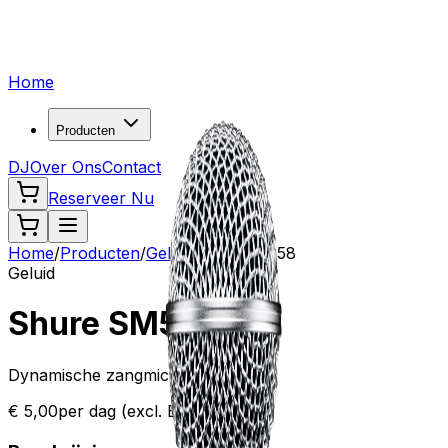
Home
Producten
DJ
Over Ons
Contact
Reserveer Nu
Home
/
Producten
/
Geluid
/
Shure SM58
Geluid
Shure SM58
Dynamische zangmicrofoon
€ 5,00
per dag (excl. BTW)